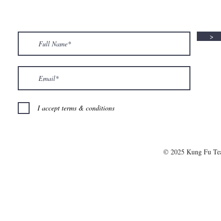
𝗟𝗼𝘃𝗲𝗿𝘀! 🧋✨
𝗦𝗽𝗲𝗰𝗶𝗮𝗹 𝗶
>
I accept terms & conditions
© 2025 Kung Fu T