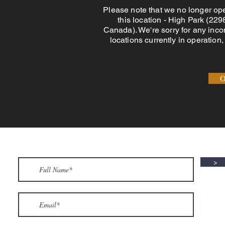
Please note that we no longer op
this location - High Park (22
Canada). We're sorry for any inco
locations currently in operation,
O
>