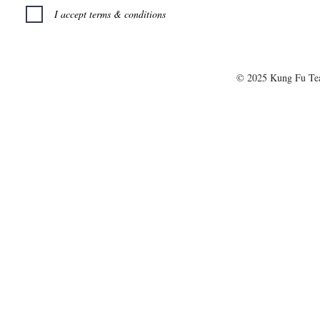
I accept terms & conditions
© 2025 Kung Fu T