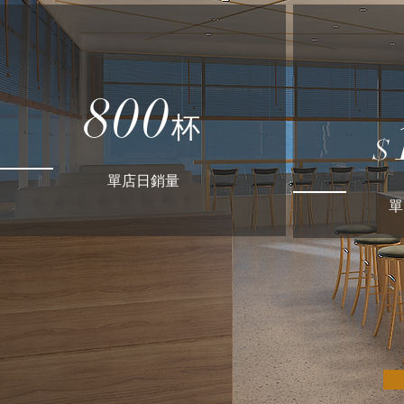
800
杯
$
單店日銷量
​